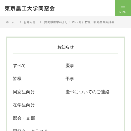
一般社団法人 東京農工大学同窓会
men
ホーム
お知らせ
共同獣医学科より：3/6（月）竹原一明先生最終講義･･･
お知らせ
すべて
慶事
皆様
弔事
同窓生向け
慶弔についてのご連絡
在学生向け
部会・支部
同好会・クラス会