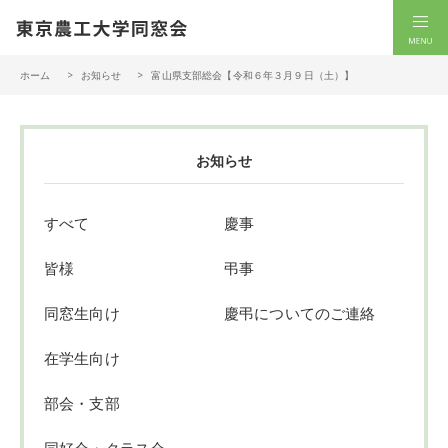
一般社団法人 東京農工大学同窓会
men
ホーム
お知らせ
富山県支部総会【令和６年３月９日（土）】
お知らせ
すべて
慶事
皆様
弔事
同窓生向け
慶弔についてのご連絡
在学生向け
部会・支部
同好会・クラス会