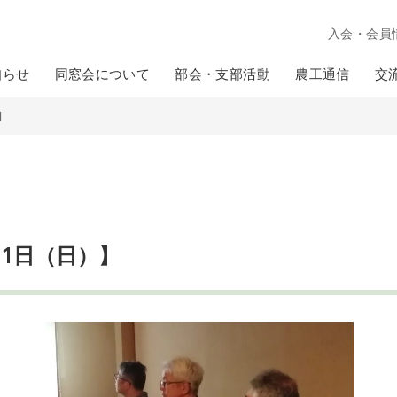
入会・会員
知らせ
同窓会について
部会・支部活動
農工通信
交
】
月1日（日）】