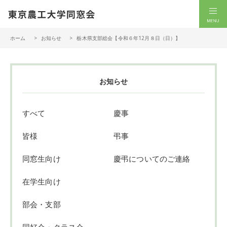
一般社団法人 東京農工大学同窓会
men
ホーム
お知らせ
栃木県支部総会【令和６年12月８日（日）】
お知らせ
すべて
慶事
皆様
弔事
同窓生向け
慶弔についてのご連絡
在学生向け
部会・支部
同好会・クラス会