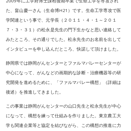
2009年に工学府博士課程後期卒業で生命工学を専攻され
た、畠山慶一さん（生命博H21）です。生命工学専攻で医
学関連という事で、元学長（２０１１・４・１～２０１
７・３・３１）の松永是先生の門下生かなと思い連絡して
みたところ、その通りでした。松永先生のお名前を出して
インタビューを申し込んだところ、快諾して頂けました。
静岡県では静岡がんセンターとファルマバレーセンターが
中心になって、がんなどの画期的な診断・治療機器等の研
究開発を進めるために、「ファルマバレー構想」（詳細は
後述）を推進してきました。
この事業は静岡がんセンターの山口先生と松永先生が中心
になって、構想を練って仕組みを作りました。東京農工大
学も関連企業等と協定を結びながら、この構想の推進に力