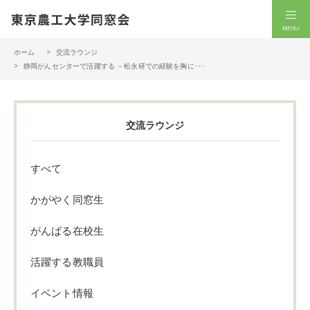
一般社団法人 東京農工大学同窓会
men
ホーム
交流ラウンジ
静岡がんセンターで活躍する －松永研での経験を胸に･･･
交流ラウンジ
すべて
かがやく同窓生
がんばる在校生
活躍する教職員
イベント情報