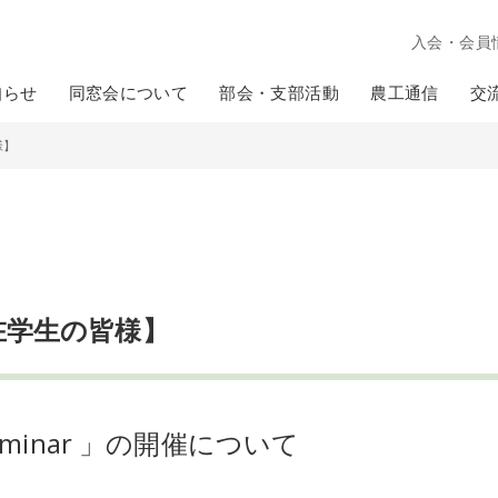
入会・会員
知らせ
同窓会について
部会・支部活動
農工通信
交
様】
在学生の皆様】
eminar 」の開催について