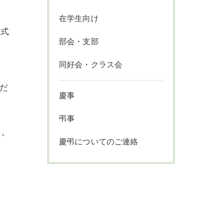
在学生向け
形式
部会・支部
同好会・クラス会
だ
慶事
弔事
た。
慶弔についてのご連絡