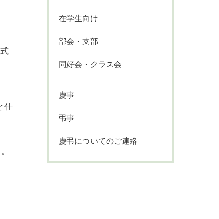
在学生向け
部会・支部
形式
同好会・クラス会
慶事
と仕
弔事
慶弔についてのご連絡
た。
。