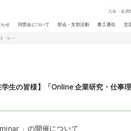
入会・会員
知らせ
同窓会について
部会・支部活動
農工通信
交
】「O･･･
学生の皆様】「Online 企業研究・仕事
eminar 」の開催について