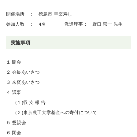
開催場所 ： 徳島市 幸楽寿し
参加人数 ： 4名 派遣理事： 野口 恵一 先生
実施事項
１ 開会
２ 会長あいさつ
３ 来賓あいさつ
４ 議事
(１)収 支 報 告
(２)東京農工大学基金への寄付について
５ 懇親会
６ 閉会