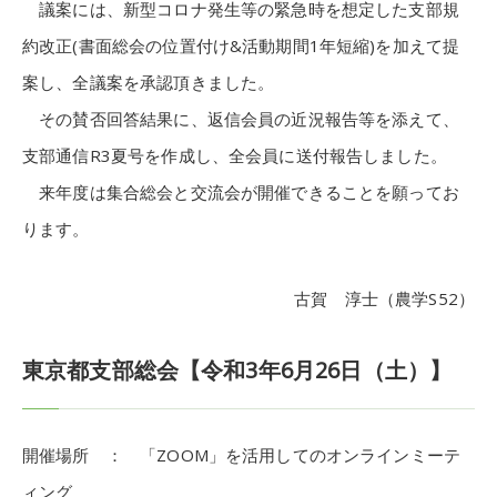
議案には、新型コロナ発生等の緊急時を想定した支部規
約改正(書面総会の位置付け&活動期間1年短縮)を加えて提
案し、全議案を承認頂きました。
その賛否回答結果に、返信会員の近況報告等を添えて、
支部通信R3夏号を作成し、全会員に送付報告しました。
来年度は集合総会と交流会が開催できることを願ってお
ります。
古賀 淳士（農学S52）
東京都支部総会【令和3年6月26日（土）】
開催場所 ： 「ZOOM」を活用してのオンラインミーテ
ィング