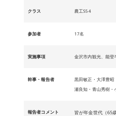
クラス
農工S54
参加者
17名
実施事項
金沢市内観光、能登
幹事・報告者
黒田敏正・大澤豊昭
瀬良知・青山秀樹・
報告者コメント
皆が年金世代（65