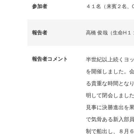
参加者
４１名（来賓２名、O
報告者
高橋 俊哉（生命H１
報告者コメント
半世紀以上続くヨ
を開催しました。会
る貴重な時間とな
明して閉会しまし
見事に決勝進出を
で気骨ある新入部
制で船出し、８月６