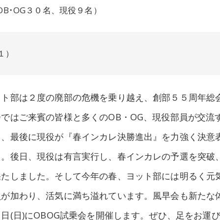
B･OG３０名、現役９名）
１）
ット部は２度の廃部の危機を乗り越え、創部５５周年総
ではご来賓の皆様と多くのOB・OG、現役部員が交流
り、最後に現役が『春インカレ決勝進出』を力強く決意
た。後日、現役は有言実行し、春インカレの予選を突破
果たしました。そして今年の春、ヨット部には明るく元
員が加わり、活気に満ち溢れています。風早会も新たな
日(日)にOBOG試乗会を開催します。ぜひ、足をお運