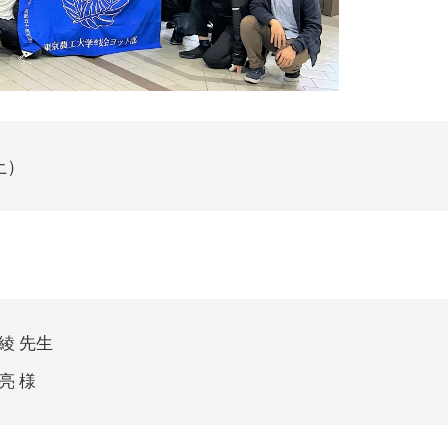
土）
綾 先生
亮 様