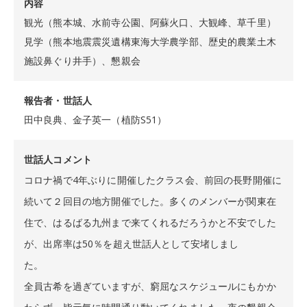
内容
観光（熊本城、水前寺公園、阿蘇火口、大観峰、草千里）
見学（熊本地震震災遺構東海大学農学部、歴史的農業土木
施設鼻ぐり井手）、懇親会
報告者・世話人
田中良典、金子英一（植防S51）
世話人コメント
コロナ禍で4年ぶりに開催したクラス会、前回の長野開催に
続いて２回目の地方開催でした。多くのメンバーが関東在
住で、はるばる九州まで来てくれるだろうかと不安でした
が、出席率は50％を超え世話人として安堵しまし
た。
全員古希を過ぎていますが、窮屈なスケジュールにもかか