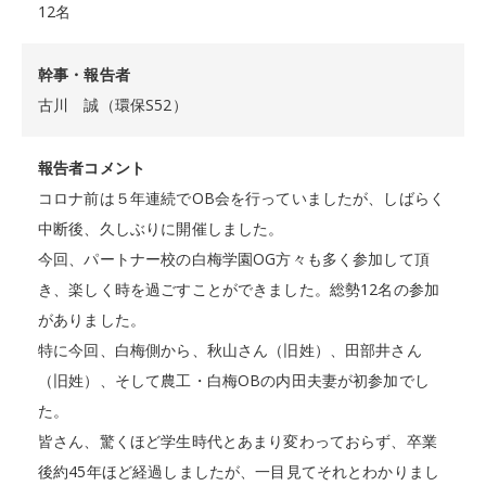
12名
幹事・報告者
古川 誠（環保S52）
報告者コメント
コロナ前は５年連続でOB会を行っていましたが、しばらく
中断後、久しぶりに開催しました。
今回、パートナー校の白梅学園OG方々も多く参加して頂
き、楽しく時を過ごすことができました。総勢12名の参加
がありました。
特に今回、白梅側から、秋山さん（旧姓）、田部井さん
（旧姓）、そして農工・白梅OBの内田夫妻が初参加でし
た。
皆さん、驚くほど学生時代とあまり変わっておらず、卒業
後約45年ほど経過しましたが、一目見てそれとわかりまし