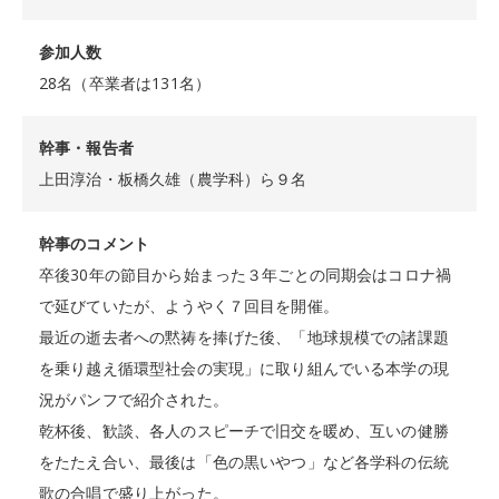
参加人数
28名（卒業者は131名）
幹事・報告者
上田淳治・板橋久雄（農学科）ら９名
幹事のコメント
卒後30年の節目から始まった３年ごとの同期会はコロナ禍
で延びていたが、ようやく７回目を開催。
最近の逝去者への黙祷を捧げた後、「地球規模での諸課題
を乗り越え循環型社会の実現」に取り組んでいる本学の現
況がパンフで紹介された。
乾杯後、歓談、各人のスピーチで旧交を暖め、互いの健勝
をたたえ合い、最後は「色の黒いやつ」など各学科の伝統
歌の合唱で盛り上がった。