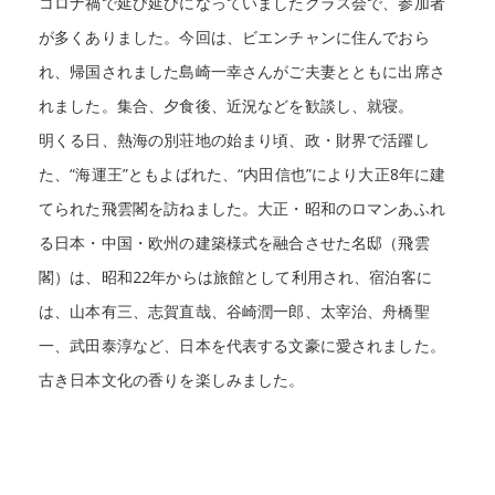
コロナ禍で延び延びになっていましたクラス会で、参加者
が多くありました。今回は、ビエンチャンに住んでおら
れ、帰国されました島崎一幸さんがご夫妻とともに出席さ
れました。集合、夕食後、近況などを歓談し、就寝。
明くる日、熱海の別荘地の始まり頃、政・財界で活躍し
た、“海運王”ともよばれた、“内田信也”により大正8年に建
てられた飛雲閣を訪ねました。大正・昭和のロマンあふれ
る日本・中国・欧州の建築様式を融合させた名邸（飛雲
閣）は、昭和22年からは旅館として利用され、宿泊客に
は、山本有三、志賀直哉、谷崎潤一郎、太宰治、舟橋聖
一、武田泰淳など、日本を代表する文豪に愛されました。
古き日本文化の香りを楽しみました。