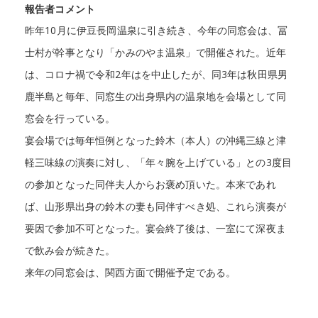
報告者コメント
昨年10月に伊豆長岡温泉に引き続き、今年の同窓会は、冨
士村が幹事となり「かみのやま温泉」で開催された。近年
は、コロナ禍で令和2年はを中止したが、同3年は秋田県男
鹿半島と毎年、同窓生の出身県内の温泉地を会場として同
窓会を行っている。
宴会場では毎年恒例となった鈴木（本人）の沖縄三線と津
軽三味線の演奏に対し、「年々腕を上げている」との3度目
の参加となった同伴夫人からお褒め頂いた。本来であれ
ば、山形県出身の鈴木の妻も同伴すべき処、これら演奏が
要因で参加不可となった。宴会終了後は、一室にて深夜ま
で飲み会が続きた。
来年の同窓会は、関西方面で開催予定である。