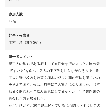
参加人数
12名
幹事・報告者
木村 洋（林学S61）
報告者コメント
農工大の地元である府中にて同期会を行いました。国分寺
で”すた丼”を食べ、各人の下宿先を回りながらその後、農
工大に寄り校内を散策？樹木の成長に我が年輪を感じたの
を覚えてます。夜は、府中にて大宴会になりました。（皆
様良く飲むね～？飲み放題にして良かった！）卒業以来の
再会した方も居ました。
ただ、話だすと30年以上経っているにも関わらずついこの